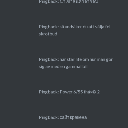
Pingback:
นำเข้าสินค้าจากจีน
Pingback:
så undviker du att välja fel
skrotbud
Pingback:
här står lite om hur man gör
sig av med en gammal bil
Pingback:
Power 6/55 thá»© 2
Pingback:
сайт кракена