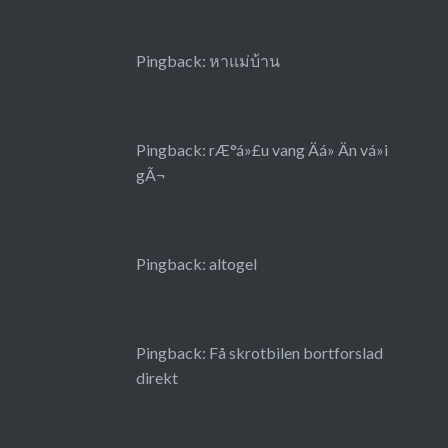
Pingback:
หาแม่บ้าน
Pingback:
rÆ°á»£u vang Äá» Än vá»i
gÃ¬
Pingback:
altogel
Pingback:
Få skrotbilen bortforslad
direkt