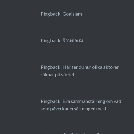
Pingback:
Goalsiam
Pingback:
ร้านต่อผม
Pingback:
Här ser du hur olika aktörer
räknar på värdet
Pingback:
Bra sammanställning om vad
som påverkar ersättningen mest