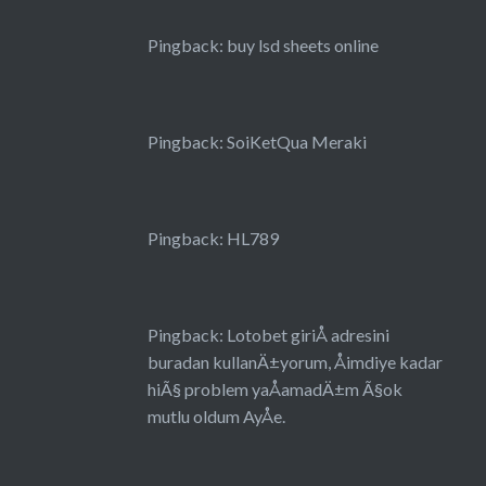
Pingback:
buy lsd sheets online
Pingback:
SoiKetQua Meraki
Pingback:
HL789
Pingback:
Lotobet giriÅ adresini
buradan kullanÄ±yorum, Åimdiye kadar
hiÃ§ problem yaÅamadÄ±m Ã§ok
mutlu oldum AyÅe.