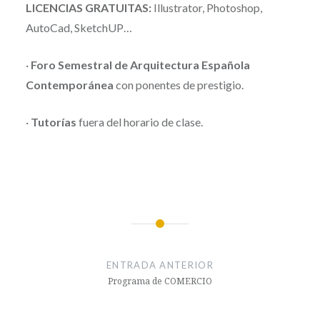
LICENCIAS GRATUITAS:
Illustrator, Photoshop,
AutoCad, SketchUP…
·
Foro Semestral de Arquitectura Española
Contemporánea
con ponentes de prestigio.
·
Tutorías
fuera del horario de clase.
Navegación
de
ENTRADA ANTERIOR
entradas
Programa de COMERCIO